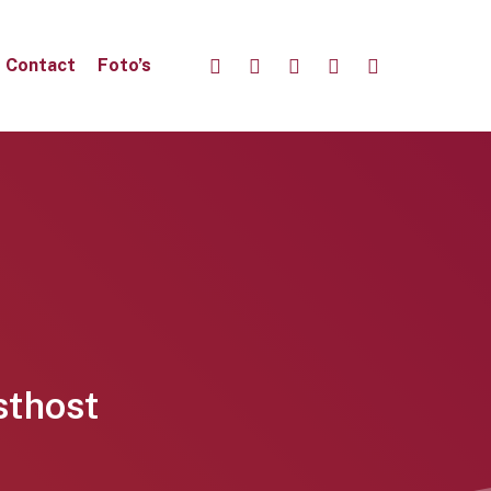
linkedin
instagram
whatsapp
phone
email
Contact
Foto’s
sthost