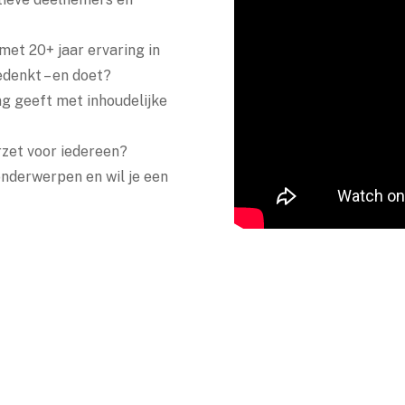
ed leiden.
met 20+ jaar ervaring in
edenkt – en doet?
ng geeft met inhoudelijke
rzet voor iedereen?
onderwerpen en wil je een