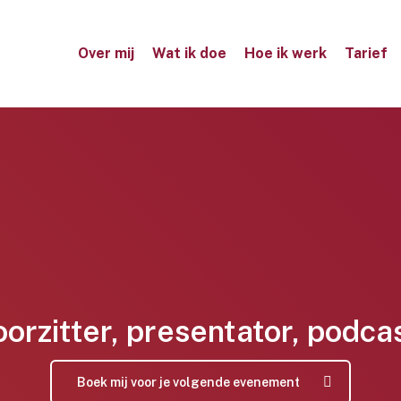
Over mij
Wat ik doe
Hoe ik werk
Tarief
orzitter, presentator, podca
Boek mij voor je volgende evenement